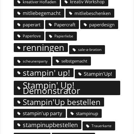
kreativ Workshop
kreativer Hofladen
mitliebegemacht
mitliebeschenken
paperart
Papercraft
paperdesign
Paperlove
Papierliebe
renningen
sale-a-bration
selbstgemacht
scheunenparty
stampin' up!
Stampin'Up!
Stampin' Up!
Demonstrator
Stampin'Up bestellen
stampin'up party
stampinup
stampinupbestellen
Trauerkarte