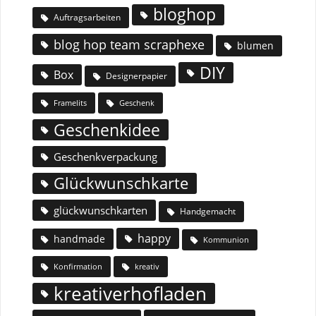
bloghop
Auftragsarbeiten
blog hop team scraphexe
blumen
DIY
Box
Designerpapier
Geschenk
Framelits
Geschenkidee
Geschenkverpackung
Glückwunschkarte
glückwunschkarten
Handgemacht
happy
handmade
Kommunion
Konfirmation
kreativ
kreativerhofladen