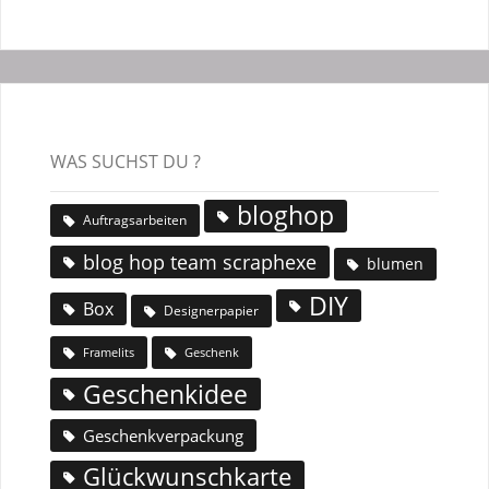
WAS SUCHST DU ?
bloghop
Auftragsarbeiten
blog hop team scraphexe
blumen
DIY
Box
Designerpapier
Geschenk
Framelits
Geschenkidee
Geschenkverpackung
Glückwunschkarte