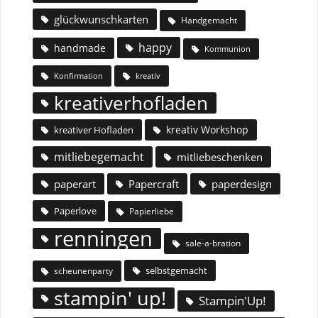
glückwunschkarten
Handgemacht
happy
handmade
Kommunion
Konfirmation
kreativ
kreativerhofladen
kreativ Workshop
kreativer Hofladen
mitliebegemacht
mitliebeschenken
paperart
Papercraft
paperdesign
Paperlove
Papierliebe
renningen
sale-a-bration
selbstgemacht
scheunenparty
stampin' up!
Stampin'Up!