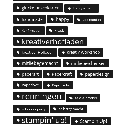
glückwunschkarten
Handgemacht
happy
handmade
Kommunion
Konfirmation
kreativ
kreativerhofladen
kreativ Workshop
kreativer Hofladen
mitliebegemacht
mitliebeschenken
paperart
Papercraft
paperdesign
Paperlove
Papierliebe
renningen
sale-a-bration
selbstgemacht
scheunenparty
stampin' up!
Stampin'Up!