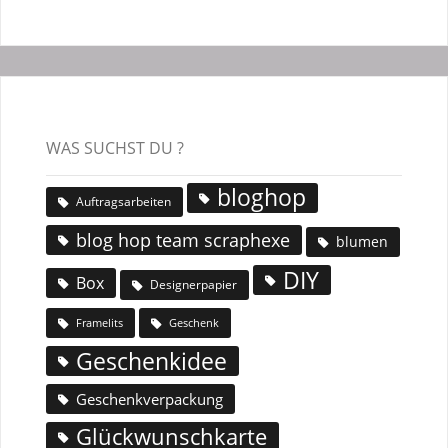
WAS SUCHST DU ?
bloghop
Auftragsarbeiten
blog hop team scraphexe
blumen
DIY
Box
Designerpapier
Geschenk
Framelits
Geschenkidee
Geschenkverpackung
Glückwunschkarte