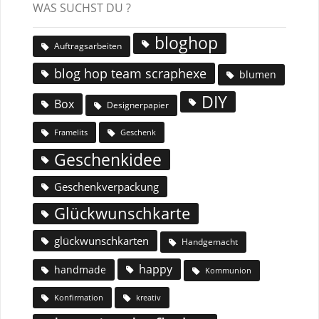
WAS SUCHST DU ?
bloghop
Auftragsarbeiten
blog hop team scraphexe
blumen
DIY
Box
Designerpapier
Geschenk
Framelits
Geschenkidee
Geschenkverpackung
Glückwunschkarte
glückwunschkarten
Handgemacht
happy
handmade
Kommunion
Konfirmation
kreativ