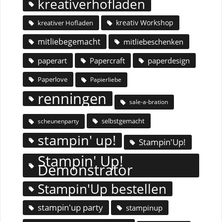
kreativerhofladen
kreativ Workshop
kreativer Hofladen
mitliebegemacht
mitliebeschenken
paperart
Papercraft
paperdesign
Paperlove
Papierliebe
renningen
sale-a-bration
selbstgemacht
scheunenparty
stampin' up!
Stampin'Up!
Stampin' Up!
Demonstrator
Stampin'Up bestellen
stampin'up party
stampinup