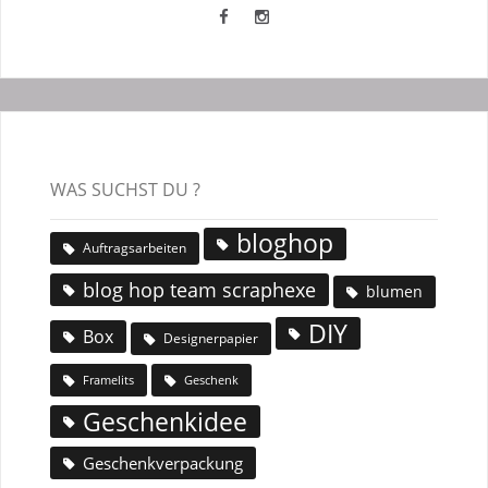
WAS SUCHST DU ?
bloghop
Auftragsarbeiten
blog hop team scraphexe
blumen
DIY
Box
Designerpapier
Geschenk
Framelits
Geschenkidee
Geschenkverpackung