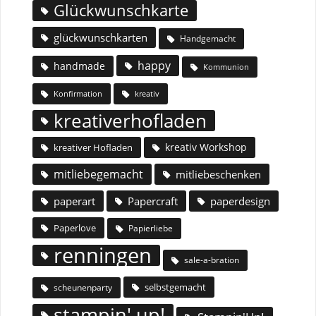
Glückwunschkarte
glückwunschkarten
Handgemacht
happy
handmade
Kommunion
Konfirmation
kreativ
kreativerhofladen
kreativ Workshop
kreativer Hofladen
mitliebegemacht
mitliebeschenken
paperart
Papercraft
paperdesign
Paperlove
Papierliebe
renningen
sale-a-bration
selbstgemacht
scheunenparty
stampin' up!