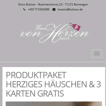
Doris Buhnar - Rutesheimerstr.23 - 71272 Renningen
+491715503089
kreativ@buhnar.de
Toggl
navig
PRODUKTPAKET
HERZIGES HÄUSCHEN & 3
KARTEN GRATIS